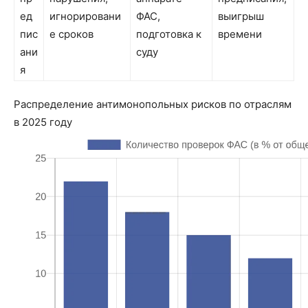
ед
игнорировани
ФАС,
выигрыш
пис
е сроков
подготовка к
времени
ани
суду
я
Распределение антимонопольных рисков по отраслям
в 2025 году