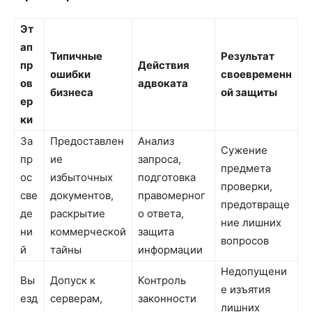
Эт
ап
Типичные
Результат
пр
Действия
ошибки
своевременн
ов
адвоката
бизнеса
ой защиты
ер
ки
За
Предоставлен
Анализ
Сужение
пр
ие
запроса,
предмета
ос
избыточных
подготовка
проверки,
све
документов,
правомерног
предотвраще
де
раскрытие
о ответа,
ние лишних
ни
коммерческой
защита
вопросов
й
тайны
информации
Недопущени
Вы
Допуск к
Контроль
е изъятия
езд
серверам,
законности
лишних