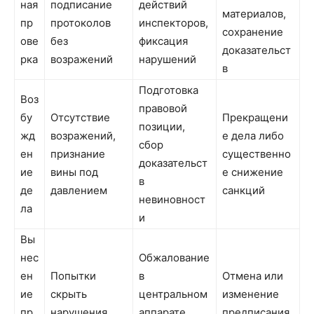
ная
подписание
действий
материалов,
пр
протоколов
инспекторов,
сохранение
ове
без
фиксация
доказательст
рка
возражений
нарушений
в
Подготовка
Воз
правовой
бу
Отсутствие
Прекращени
позиции,
жд
возражений,
е дела либо
сбор
ен
признание
существенно
доказательст
ие
вины под
е снижение
в
де
давлением
санкций
невиновност
ла
и
Вы
нес
Обжалование
ен
Попытки
в
Отмена или
ие
скрыть
центральном
изменение
пр
нарушения,
аппарате
предписания,