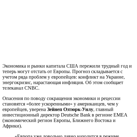
Экономика и рынки капитала США пережили трудный год и
теперь могут отстать от Европы. Прогноз складывается с
учетом ряда проблем у европейцев: конфликт на Украине,
энергокризис, нарастающая инфляция. Об этом сообщает
телеканал CNBC.
Опасения по поводу сокращения экономики и рецессии
становятся «более ускоренными» у американцев, чем у
европейцев, уверена
Зейнеп Озтюрк-Унлу
, главный
инвестиционный директор Deutsche Bank в регионе EMEA
(экономический регион Европы, Ближнего Востока и
Африки).
«Европа уже довольно давно находится в режиме