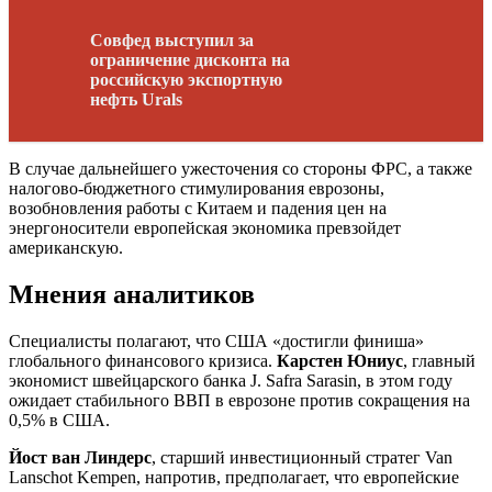
Совфед выступил за
ограничение дисконта на
российскую экспортную
нефть Urals
В случае дальнейшего ужесточения со стороны ФРС, а также
налогово-бюджетного стимулирования еврозоны,
возобновления работы с Китаем и падения цен на
энергоносители европейская экономика превзойдет
американскую.
Мнения аналитиков
Специалисты полагают, что США «достигли финиша»
глобального финансового кризиса.
Карстен Юниус
, главный
экономист швейцарского банка J. Safra Sarasin, в этом году
ожидает стабильного ВВП в еврозоне против сокращения на
0,5% в США.
Йост ван Линдерс
, старший инвестиционный стратег Van
Lanschot Kempen, напротив, предполагает, что европейские