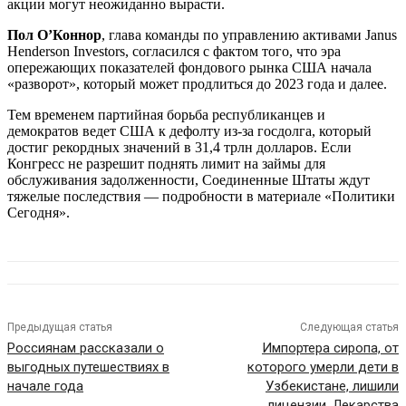
акции могут неожиданно вырасти.
Пол О’Коннор
, глава команды по управлению активами Janus
Henderson Investors, согласился с фактом того, что эра
опережающих показателей фондового рынка США начала
«разворот», который может продлиться до 2023 года и далее.
Тем временем партийная борьба республиканцев и
демократов ведет США к дефолту из-за госдолга, который
достиг рекордных значений в 31,4 трлн долларов. Если
Конгресс не разрешит поднять лимит на займы для
обслуживания задолженности, Соединенные Штаты ждут
тяжелые последствия — подробности в материале «Политики
Сегодня».
Предыдущая статья
Следующая статья
Россиянам рассказали о
Импортера сиропа, от
выгодных путешествиях в
которого умерли дети в
начале года
Узбекистане, лишили
лицензии. Лекарства