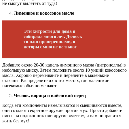
не смогут вылететь от туда!
Лимонное и кокосовое масло
Эти хитрости для дома я
собирала много лет. Делюсь
только проверенными, о
которых многие не знают
Добавьте около 20-30 капель лимонного масла (цитронеллы) в
небольшую миску. Затем положить около 10 унций кокосового
масла. Хорошо перемешайте и перелейте в маленькие
стаканы. Распределите их в тех местах, где маленькие
насекомые обычно мешают.
Чеснок, корица и кайенский перец
Когда эти компоненты измельчаются и смешиваются вместе,
они создают секретное оружие против мух. Просто добавьте
смесь на подоконник или другие «места», и вам понравится
жить без мух!