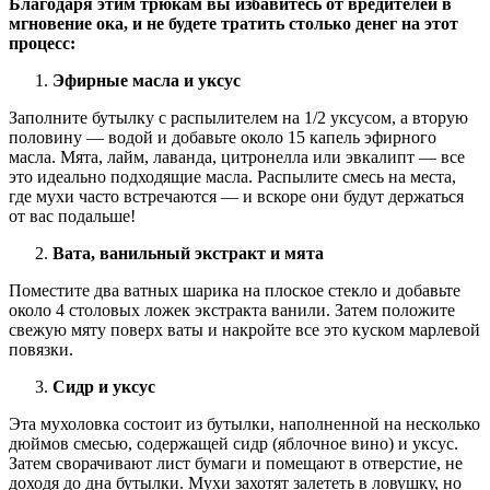
Благодаря этим трюкам вы избавитесь от вредителей в
мгновение ока, и не будете тратить столько денег на этот
процесс:
Эфирные масла и уксус
Заполните бутылку с распылителем на 1/2 уксусом, а вторую
половину — водой и добавьте около 15 капель эфирного
масла. Мята, лайм, лаванда, цитронелла или эвкалипт — все
это идеально подходящие масла. Распылите смесь на места,
где мухи часто встречаются — и вскоре они будут держаться
от вас подальше!
Вата, ванильный экстракт и мята
Поместите два ватных шарика на плоское стекло и добавьте
около 4 столовых ложек экстракта ванили. Затем положите
свежую мяту поверх ваты и накройте все это куском марлевой
повязки.
Сидр и уксус
Эта мухоловка состоит из бутылки, наполненной на несколько
дюймов смесью, содержащей сидр (яблочное вино) и уксус.
Затем сворачивают лист бумаги и помещают в отверстие, не
доходя до дна бутылки. Мухи захотят залететь в ловушку, но