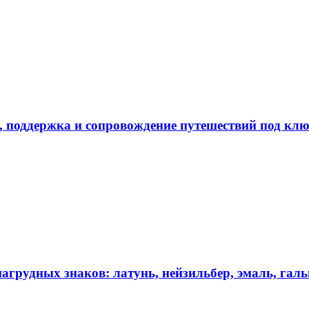
в, поддержка и сопровождение путешествий под кл
агрудных знаков: латунь, нейзильбер, эмаль, гал