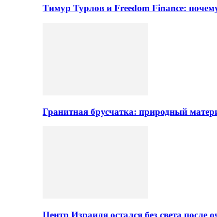
Тимур Турлов и Freedom Finance: поче
Гранитная брусчатка: природный матер
Центр Израиля остался без света после 