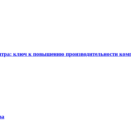
ентра: ключ к повышению производительности ком
ва