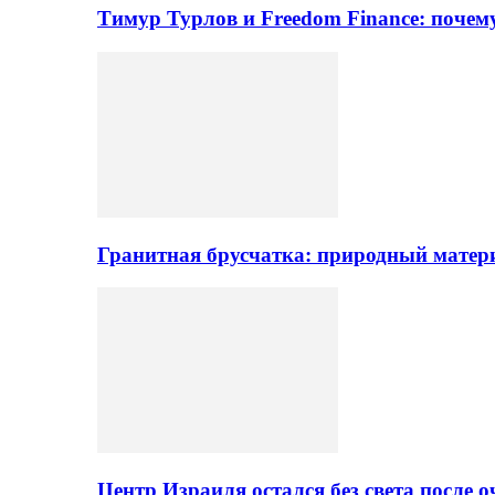
Тимур Турлов и Freedom Finance: поче
Гранитная брусчатка: природный матер
Центр Израиля остался без света после 