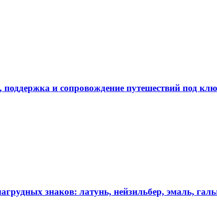
в, поддержка и сопровождение путешествий под кл
агрудных знаков: латунь, нейзильбер, эмаль, гал