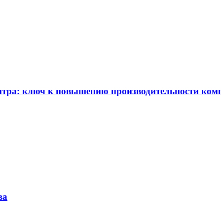
ентра: ключ к повышению производительности ком
ва