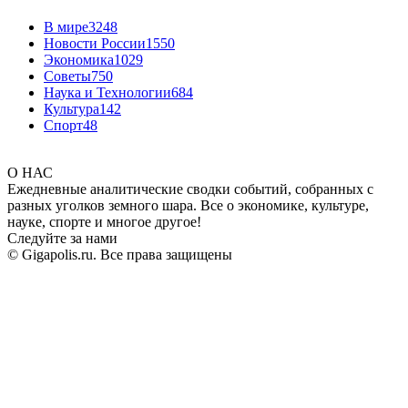
В мире
3248
Новости России
1550
Экономика
1029
Советы
750
Наука и Технологии
684
Культура
142
Спорт
48
О НАС
Ежедневные аналитические сводки событий, собранных с
разных уголков земного шара. Все о экономике, культуре,
науке, спорте и многое другое!
Следуйте за нами
© Gigapolis.ru. Все права защищены