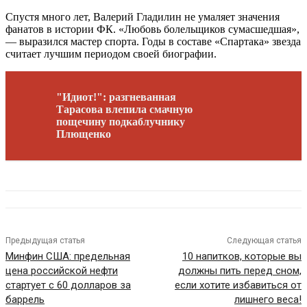
Спустя много лет, Валерий Гладилин не умаляет значения
фанатов в истории ФК. «Любовь болельщиков сумасшедшая»,
— выразился мастер спорта. Годы в составе «Спартака» звезда
считает лучшим периодом своей биографии.
"Идиот!": разгневанная
Тарасова влепила смачную
пощечину подкаблучнику
Плющенко
Предыдущая статья
Следующая статья
Минфин США: предельная
10 напитков, которые вы
цена российской нефти
должны пить перед сном,
стартует с 60 долларов за
если хотите избавиться от
баррель
лишнего веса!