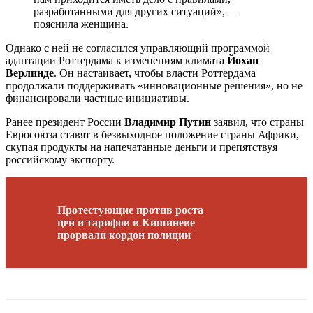
разработанными для других ситуаций», —
пояснила женщина.
Однако с ней не согласился управляющий программой
адаптации Роттердама к изменениям климата
Йохан
Верлинде
. Он настаивает, чтобы власти Роттердама
продолжали поддерживать «инновационные решения», но не
финансировали частные инициативы.
Ранее президент России
Владимир Путин
заявил, что страны
Евросоюза ставят в безвыходное положение страны Африки,
скупая продукты на напечатанные деньги и препятствуя
российскому экспорту.
Протестующие против роста
цен и тарифов в Кишиневе
прорвали кордон полиции