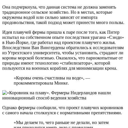
Она подчеркнула, что данная система не должна заменять
традиционное сельское хозяйство. Но в местах, которые
окружены водой или сильно зависят от импорта
продовольствия, такой подход может принести много пользы.
Идея плавучей фермы пришла к паре после того, как Питер
испытал на собственном опыте последствия урагана «Сэнди»
в Нью-Йорке, где работал над проектом плавучего жилья.
Впоследствии Ван Вингердены обратились к исследователям
из Утрехтского университета, чтобы установить, страдают ли
коровы морской болезнью. Оказалось, что парнокопытные от
природы имеют технологию «стабилизатора», которой
пользуются на военных кораблях для минимизации крена.
«Коровы очень счастливы на воде», —
прокомментировала Минке.
Однако фермеры сообщили, что проект плавучих коровников
с самого начала столкнулся с нормативными препятствиями.
«Мы делаем то, чего раньше не делали, но затем
нам приходится иметь дело с правилами,