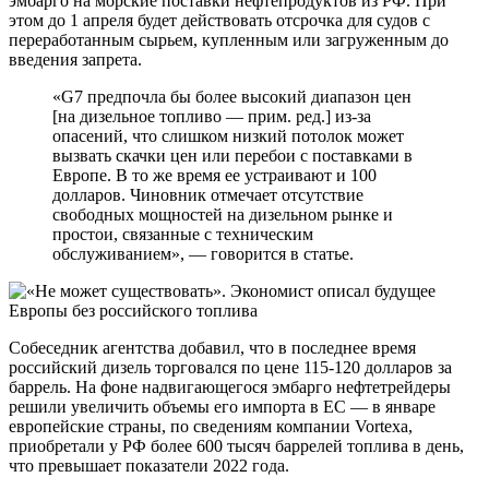
эмбарго на морские поставки нефтепродуктов из РФ. При
этом до 1 апреля будет действовать отсрочка для судов с
переработанным сырьем, купленным или загруженным до
введения запрета.
«G7 предпочла бы более высокий диапазон цен
[на дизельное топливо — прим. ред.] из-за
опасений, что слишком низкий потолок может
вызвать скачки цен или перебои с поставками в
Европе. В то же время ее устраивают и 100
долларов. Чиновник отмечает отсутствие
свободных мощностей на дизельном рынке и
простои, связанные с техническим
обслуживанием», — говорится в статье.
Собеседник агентства добавил, что в последнее время
российский дизель торговался по цене 115-120 долларов за
баррель. На фоне надвигающегося эмбарго нефтетрейдеры
решили увеличить объемы его импорта в ЕС — в январе
европейские страны, по сведениям компании Vortexa,
приобретали у РФ более 600 тысяч баррелей топлива в день,
что превышает показатели 2022 года.