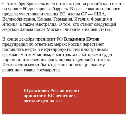
С 5 декабря Брюссель ввел потолок цен на российскую нефть
на уровне 60 долларов за баррель. В согласовании ценового
предела участвовали страны ЕС, члены G7 — США,
Великобритания, Канада, Германия, Италия, Франция и
Япония, а также Австралия. О том, кто станет следующей
жертвой Запада после Москвы, читайте в нашей статье.
В конце декабря президент РФ
Владимир Путин
предупредил об ответных мерах: Россия перестанет
поставлять нефть и нефтепродукты тем иностранным
гражданам и компаниям, в контрактах с которыми будет
«прямо или косвенно» фигурировать ценовой потолок.
Исключения могут быть сделаны по «специальному
решению» главы государства.
Шульгинов: Россия изучит
принятое в ЕС решение о
потолке цен на газ