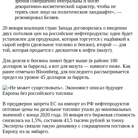
зрения совершенно нейтральны и носят
декоративно-косметический характер, чтобы не
терять свое лицо на политическом ландшафте», —
резюмировал Беляев.
20 января коалиция стран Запада договорилась о введении
двух потолков цен на российские нефтепродукты: один будет
установлен для продукции, которая торгуется с надбавкой к
сырой нефти (дизельное топливо и бензин), второй — для
той, которая продается с дисконтом к нефти (мазут).
Для дизеля и бензина лимит будет выше (в районе 100
долларов за баррель), а вот для мазута — намного ниже. Как
ранее отмечало Bloomberg, для последнего рассматривается
предел на уровне 45 долларов за баррель.
В преддверии запрета ЕС на импорт из РФ нефтепродуктов
оптовые цены на дизельное топливо упали до минимальных
значений с конца 2020 года. 16 января его биржевая стоимость
снизилась на 1,5%, составив 43,5 тысячи рублей за тонну.
Эксперты связали такую динамику с сокращением поставок в
Европу из-за эмбарго.