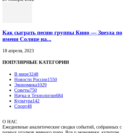
Как сыграть песню группы Кино — Звезда по
имени Солнце на...
18 апреля, 2023
ПОПУЛЯРНЫЕ КАТЕГОРИИ
В мире
3248
Новости России
1550
Экономика
1029
Советы
750
Наука и Технологии
684
Культура
142
Спорт
48
О НАС
Ежедневные аналитические сводки событий, собранных с
разных уголков земного шара. Все о экономике, культуре,