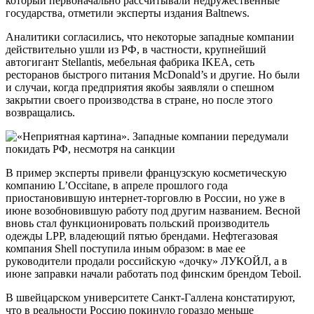
который первоначально рассчитывали недружественные
государства, отметили эксперты издания Baltnews.
Аналитики согласились, что некоторые западные компании
действительно ушли из РФ, в частности, крупнейший
автогигант Stellantis, мебельная фабрика IKEA, сеть
ресторанов быстрого питания McDonald’s и другие. Но были
и случаи, когда предприятия якобы заявляли о спешном
закрытии своего производства в стране, но после этого
возвращались.
В пример эксперты привели французскую косметическую
компанию L’Occitane, в апреле прошлого года
приостановившую интернет-торговлю в России, но уже в
июне возобновившую работу под другим названием. Весной
вновь стал функционировать польский производитель
одежды LPP, владеющий пятью брендами. Нефтегазовая
компания Shell поступила иным образом: в мае ее
руководители продали российскую «дочку» ЛУКОЙЛ, а в
июне заправки начали работать под финским брендом Teboil.
В швейцарском университете Санкт-Галлена констатируют,
что в реальности Россию покинуло гораздо меньше