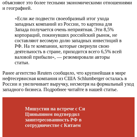
объясняют это более тесными экономическими отношениями
и географией.
«Если же подвести своеобразный итог ухода
западных компаний из России, то картина для
Запада получается очень неприятная. Эти 8,5%
корпораций, покинувших российский рынок, не
составляют весомую долю западных инвестиций в
РФ. На те компании, которые свернули свою
деятельность в стране, приходится всего 6,5% всей
валовой прибыли», — резюмировали авторы
статьи.
Ранее агентство Reuters сообщило, что крупнейшая в мире
нефтесервисная компания из США Schlumberger осталась в
России и увеличивает выручку, несмотря на формальный уход
западного бизнеса. Подробнее читайте в нашей статье.
Мишустин на встрече с Си
Цзиньпином подтвердил
заинтересованность РФ в
сотрудничестве с Китаем