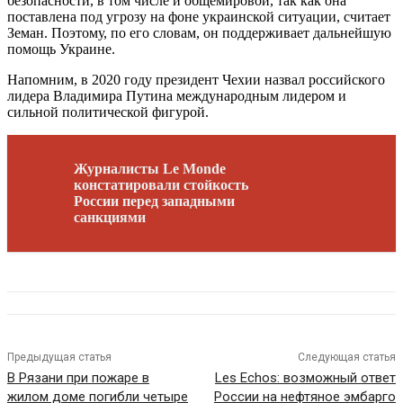
безопасности, в том числе и общемировой, так как она
поставлена под угрозу на фоне украинской ситуации, считает
Земан. Поэтому, по его словам, он поддерживает дальнейшую
помощь Украине.
Напомним, в 2020 году президент Чехии назвал российского
лидера Владимира Путина международным лидером и
сильной политической фигурой.
Журналисты Le Monde
констатировали стойкость
России перед западными
санкциями
Предыдущая статья
Следующая статья
В Рязани при пожаре в
Les Echos: возможный ответ
жилом доме погибли четыре
России на нефтяное эмбарго