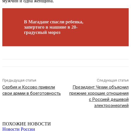
мужчин и одна женщина.
В Магадане спасли ребенка,
запертого в машине в 20-
градусный мороз
Предыдущая статья
Следующая статья
Сербия и Косово привели
Президент Чехии объяснил
свои армии в боеготовность
прежние хорошие отношения
с Россией дешевой
электроэнергией
ПОХОЖИЕ НОВОСТИ
Новости России