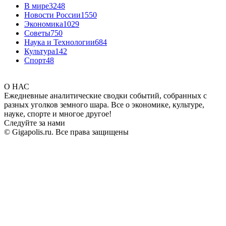
В мире
3248
Новости России
1550
Экономика
1029
Советы
750
Наука и Технологии
684
Культура
142
Спорт
48
О НАС
Ежедневные аналитические сводки событий, собранных с
разных уголков земного шара. Все о экономике, культуре,
науке, спорте и многое другое!
Следуйте за нами
© Gigapolis.ru. Все права защищены