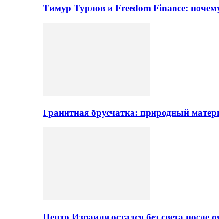
Тимур Турлов и Freedom Finance: поче
Гранитная брусчатка: природный матер
Центр Израиля остался без света после 