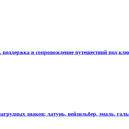
в, поддержка и сопровождение путешествий под кл
агрудных знаков: латунь, нейзильбер, эмаль, гал