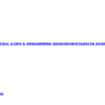
ентра: ключ к повышению производительности ком
ва